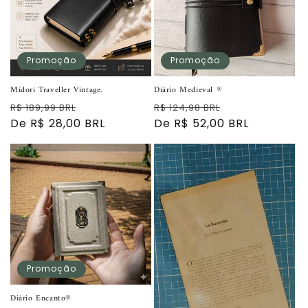
:
Promoção
Promoção
Midori Traveller Vintage.
Diário Medieval ®
Preço
Preço
Preço
Preço
R$ 189,99 BRL
R$ 124,98 BRL
normal
De R$ 28,00 BRL
promocional
normal
De R$ 52,00 BRL
promocional
Promoção
Diário Encanto®