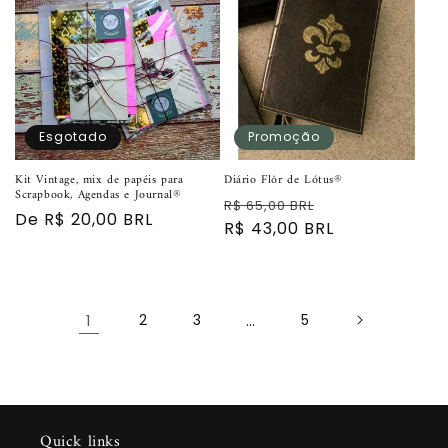
Esgotado
Promoção
Kit Vintage, mix de papéis para
Diário Flôr de Lótus®
Scrapbook, Agendas e Journal®
Preço
Preço
R$ 65,00 BRL
Preço
De R$ 20,00 BRL
normal
R$ 43,00 BRL
promocional
normal
1
2
3
…
5
Quick links