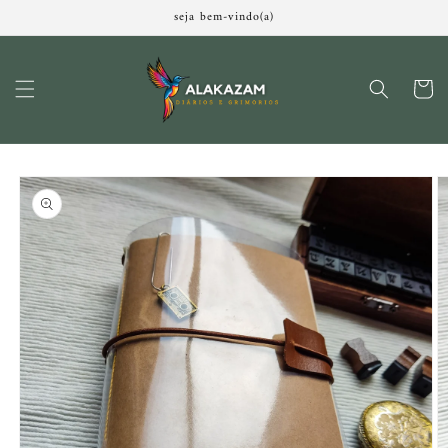
Pular
seja bem-vindo(a)
para o
conteúdo
Carrinh
Pular para
as
informações
do produto