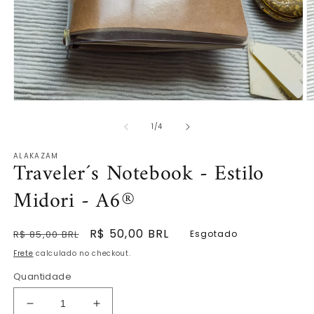
Abrir
Ab
mídia
m
de
1
2
1
/
4
na
n
janela
ja
ALAKAZAM
modal
m
Traveler´s Notebook - Estilo
Midori - A6®
Preço
Preço
R$ 50,00 BRL
R$ 85,00 BRL
Esgotado
normal
promocional
Frete
calculado no checkout.
Quantidade
Diminuir
Aumentar