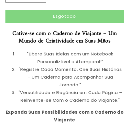
a
a
quantidade
quantidade
Esgotado
de
de
Traveler
Traveler
´s
´s
Cative-se com o Caderno de Viajante – Um
Notebook
Notebook
Mundo de Criatividade em Suas Mãos
-
-
Estilo
Estilo
Midori
Midori
"Libere Suas Ideias com um Notebook
-
-
Personalizável e Atemporal!"
A6®
A6®
"Registre Cada Momento, Crie Suas Histórias
– Um Caderno para Acompanhar Sua
Jornada."
"Versatilidade e Elegância em Cada Página –
Reinvente-se Com o Caderno do Viajante."
Expanda Suas Possibilidades com o Caderno do
Viajante