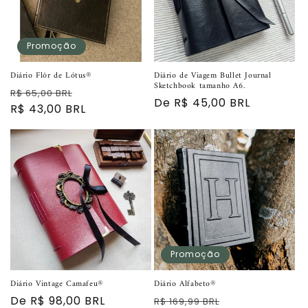
Promoção
Diário Flôr de Lótus®
Diário de Viagem Bullet Journal
Sketchbook tamanho A6.
Preço
Preço
R$ 65,00 BRL
Preço
De R$ 45,00 BRL
normal
R$ 43,00 BRL
promocional
normal
Promoção
Diário Vintage Camafeu®
Diário Alfabeto®
Preço
De R$ 98,00 BRL
Preço
Preço
R$ 169,99 BRL