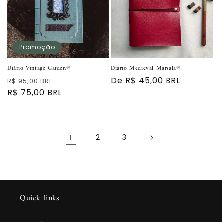
Promoção
Diário Vintage Garden®
Diário Medieval Marsala®
Preço
Preço
Preço
De R$ 45,00 BRL
R$ 95,00 BRL
normal
R$ 75,00 BRL
promocional
normal
1
2
3
Quick links