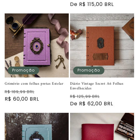
normal
normal
De R$ 115,00 BRL
promocional
Promoção
Promoção
Grimório com folhas pretas Estelar
Diário Vintage Secret A6 Folhas
Envelhecidas
Preço
Preço
R$ 189,99 BRL
Preço
Preço
R$ 125,99 BRL
normal
R$ 60,00 BRL
promocional
normal
De R$ 62,00 BRL
promocional