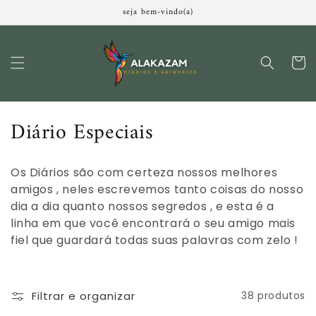
Pular
seja bem-vindo(a)
para o
conteúdo
Carrinh
C
Diário Especiais
o
Os Diários são com certeza nossos melhores
l
amigos , neles escrevemos tanto coisas do nosso
e
dia a dia quanto nossos segredos , e esta é a
linha em que você encontrará o seu amigo mais
ç
fiel que guardará todas suas palavras com zelo !
ã
o
Filtrar e organizar
38 produtos