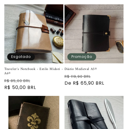
Esgotado
Promoção
Traveler´s Notebook - Estilo Midori -
Diário Medieval A5®
A6®
Preço
Preço
R$ 119,90 BRL
Preço
Preço
R$ 85,00 BRL
normal
De R$ 65,90 BRL
promocional
normal
R$ 50,00 BRL
promocional