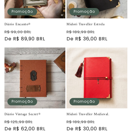
Promoção
Promoção
Diário Encanto®
Midori Traveller Estrela
Preço
Preço
Preço
Preço
R$ 99,00 BRL
R$ 189,99 BRL
normal
De R$ 89,90 BRL
promocional
normal
De R$ 36,00 BRL
promocional
Promoção
Promoção
Diário Vintage Secret®
Midori Traveller Medieval.
Preço
Preço
Preço
Preço
R$ 125,99 BRL
R$ 189,99 BRL
normal
De R$ 62,00 BRL
promocional
normal
De R$ 30,00 BRL
promocional