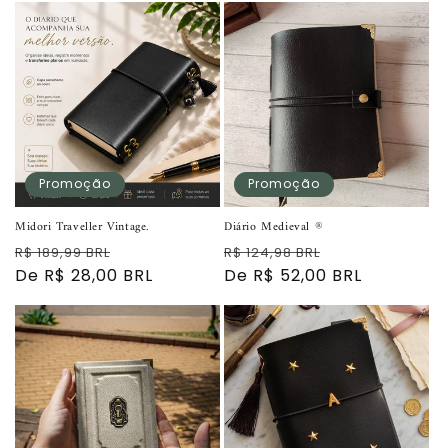
:
Promoção
Promoção
Midori Traveller Vintage.
Diário Medieval ®
Preço
Preço
Preço
Preço
R$ 189,99 BRL
R$ 124,98 BRL
normal
De R$ 28,00 BRL
promocional
normal
De R$ 52,00 BRL
promocional