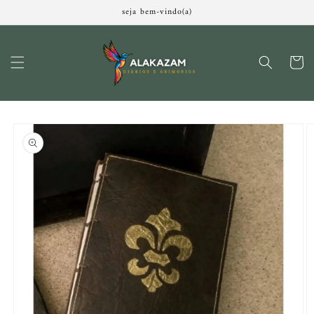
Pular
seja bem-vindo(a)
para o
conteúdo
Carrinh
Pular para
as
informações
do produto