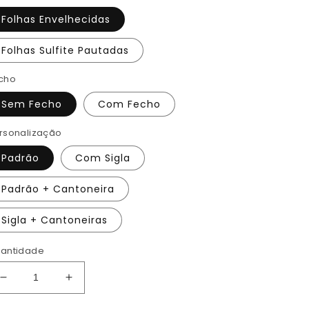
Folhas Envelhecidas
Folhas Sulfite Pautadas
cho
Sem Fecho
Com Fecho
rsonalização
Padrão
Com Sigla
Padrão + Cantoneira
Sigla + Cantoneiras
antidade
Diminuir
Aumentar
a
a