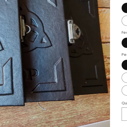
Fe
Pe
Qu