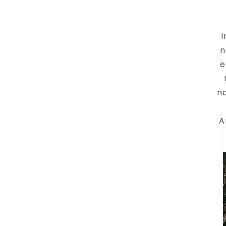
n
e
no
A