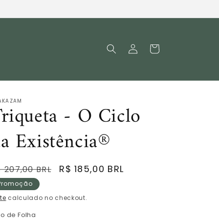
Fazer
Carrinho
login
AKAZAM
riqueta - O Ciclo
a Existência®
reço
Preço
R$ 185,00 BRL
$ 207,00 BRL
ormal
promocional
Promoção
te
calculado no checkout.
po de Folha