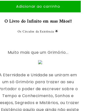
quantidade
quantidade
Adicionar ao carrinho
de
de
Triqueta
Triqueta
-
-
O Livro do Infinito em suas Mãos!!
O
O
Ciclo
Ciclo
Os Círculos da Existência 🌟
da
da
Existência®
Existência®
Muito mais que um Grimório...
A Eternidade e Unidade se uniram em
um só Grimório para trazer ao seu
Portador o poder de escrever sobre o
Tempo e Conhecimento, Sonhos e
esejos, Segredos e Mistérios, ou trazer
 Existência aquilo que ainda não existe