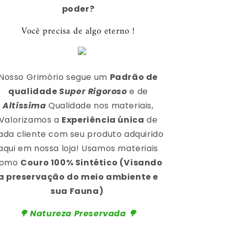
poder?
Você precisa de algo eterno
!
Nosso Grimório segue um
Padrão de
qualidade
Super Rigoroso
e de
Altíssima
Qualidade nos materiais,
Valorizamos a
Experiência única
de
ada cliente com seu produto adquirido
aqui em nossa loja!
Usamos materiais
como
Couro 100% Sintético (Visando
a preservação do meio ambiente e
sua Fauna)
🌳 Natureza Preservada 🌳