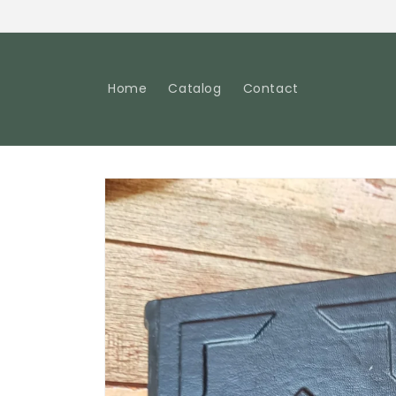
Pular
para o
conteúdo
Home
Catalog
Contact
Pular para
as
informações
do produto