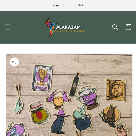
Pular
seja bem-vindo(a)
para o
conteúdo
Carrinh
Pular para
as
informações
do produto