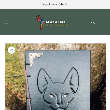
Pular
seja bem-vindo(a)
para o
conteúdo
Carrinh
Pular para
as
informações
do produto