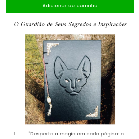
Adicionar ao carrinho
de
de
Grimório
Grimório
Olho
Olho
O Guardião de Seus Segredos e Inspirações
de
de
Gato®
Gato®
"Desperte a magia em cada página: o