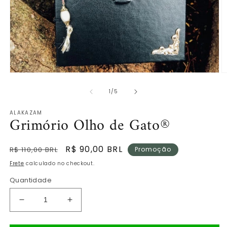
Abrir
Ab
mídia
m
de
1
2
1
/
5
na
n
janela
ja
ALAKAZAM
modal
m
Grimório Olho de Gato®
Preço
Preço
R$ 90,00 BRL
R$ 110,00 BRL
Promoção
normal
promocional
Frete
calculado no checkout.
Quantidade
Diminuir
Aumentar
a
a
quantidade
quantidade