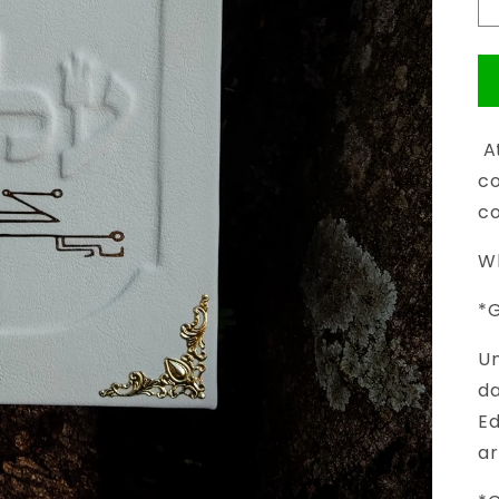
At
c
c
Wh
*G
Um
da
Ed
ar