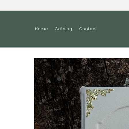
Pular
para o
conteúdo
Home
Catalog
Contact
Pular para
as
informações
do produto