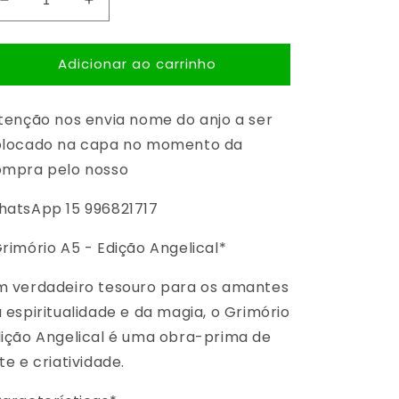
Diminuir
Aumentar
a
a
quantidade
quantidade
Adicionar ao carrinho
de
de
Grimorio
Grimorio
Nome
Nome
enção nos envia nome do anjo a ser
do
do
seu
seu
olocado na capa no momento da
Anjo.
Anjo.
ompra pelo nosso
atsApp 15 996821717
rimório A5 - Edição Angelical*
 verdadeiro tesouro para os amantes
 espiritualidade e da magia, o Grimório
ição Angelical é uma obra-prima de
te e criatividade.