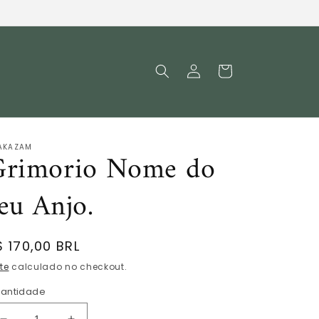
Fazer
Carrinho
login
AKAZAM
Grimorio Nome do
eu Anjo.
reço
$ 170,00 BRL
ormal
te
calculado no checkout.
antidade