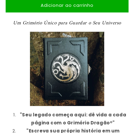
Adicionar ao carrinho
de
de
Grimório
Grimório
Dragão®
Dragão®
Um Grimório Único para Guardar o Seu Universo
"Seu legado começa aqui: dê vida a cada
página com o Grimório Dragão®"
"Escreva sua própria história em um