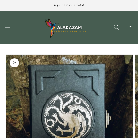
Pular
seja bem-vindo(a)
para o
conteúdo
Carrinh
Pular para
as
informações
do produto