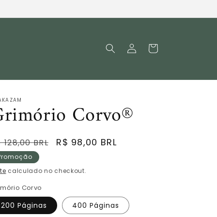
Fazer
Carrinho
login
AKAZAM
Grimório Corvo®
reço
Preço
R$ 98,00 BRL
 128,00 BRL
ormal
promocional
Promoção
te
calculado no checkout.
imório Corvo
200 Páginas
400 Páginas