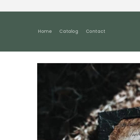
Pular
para o
conteúdo
Home
Catalog
Contact
Pular para
as
informações
do produto