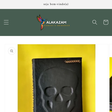
Pular
seja bem-vindo(a)
para o
conteúdo
Carrinh
Pular para
as
informações
do produto