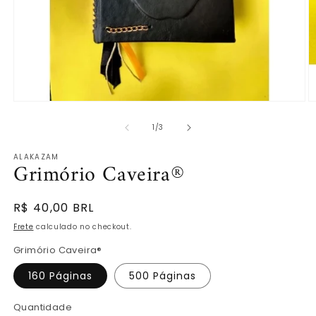
Abrir
Ab
mídia
m
de
1
2
1
/
3
na
n
janela
ja
ALAKAZAM
modal
m
Grimório Caveira®
Preço
R$ 40,00 BRL
normal
Frete
calculado no checkout.
Grimório Caveira®
160 Páginas
500 Páginas
Quantidade