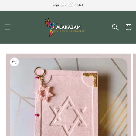
Pular
seja bem-vindo(a)
para o
conteúdo
Carrinh
Pular para
as
informações
do produto