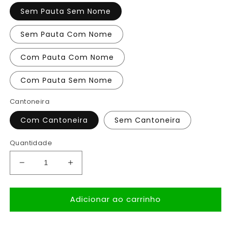
Sem Pauta Sem Nome
Sem Pauta Com Nome
Com Pauta Com Nome
Com Pauta Sem Nome
Cantoneira
Com Cantoneira
Sem Cantoneira
Quantidade
Diminuir
Aumentar
a
a
quantidade
quantidade
Adicionar ao carrinho
de
de
Diário
Diário
Estrela
Estrela