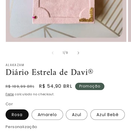
Abrir
Ab
mídia
m
de
1
2
1
/
9
na
n
janela
ja
ALAKAZAM
modal
m
Diário Estrela de Davi®
Preço
Preço
R$ 54,90 BRL
R$ 189,99 BRL
Promoção
normal
promocional
Frete
calculado no checkout.
Cor
Rosa
Amarelo
Azul
Azul Bebê
Personalização