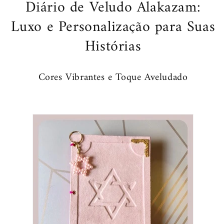
Diário de Veludo Alakazam:
de
de
Davi®
Davi®
Luxo e Personalização para Suas
Histórias
Cores Vibrantes e Toque Aveludado