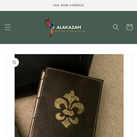
Pular
seja bem-vindo(a)
para o
conteúdo
Carrinh
Pular para
as
informações
do produto