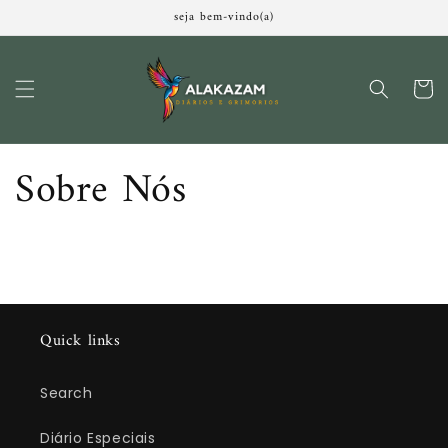
Pular
seja bem-vindo(a)
para o
conteúdo
Carrinh
Sobre Nós
Quick links
Search
Diário Especiais