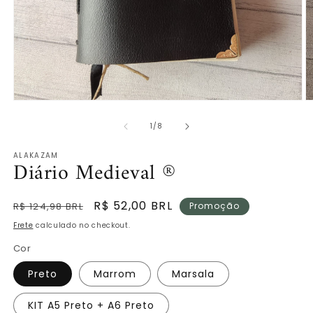
Abrir
Ab
mídia
m
de
1
7
1
/
8
na
n
janela
ja
ALAKAZAM
modal
m
Diário Medieval ®
Preço
Preço
R$ 52,00 BRL
R$ 124,98 BRL
Promoção
normal
promocional
Frete
calculado no checkout.
Cor
Preto
Marrom
Marsala
KIT A5 Preto + A6 Preto