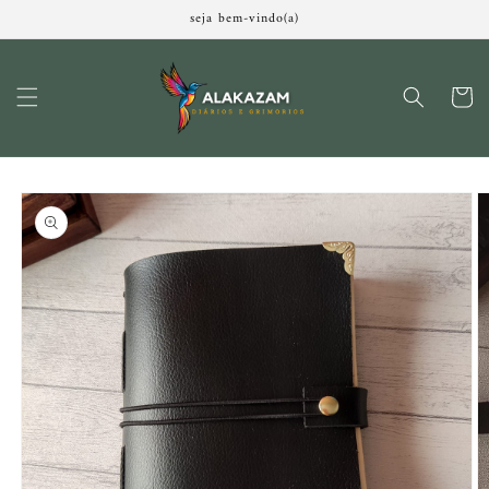
Pular
seja bem-vindo(a)
para o
conteúdo
Carrinh
Pular para
as
informações
do produto