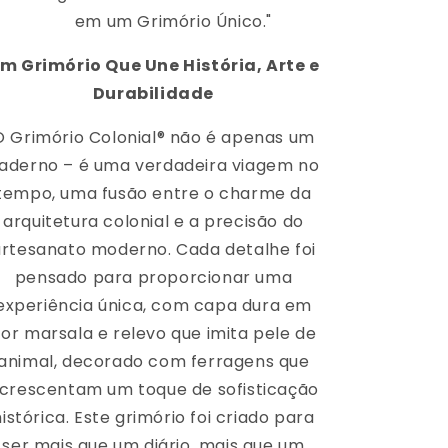
em um Grimório Único."
m Grimório Que Une História, Arte e
Durabilidade
O Grimório Colonial® não é apenas um
aderno – é uma verdadeira viagem no
tempo, uma fusão entre o charme da
arquitetura colonial e a precisão do
artesanato moderno. Cada detalhe foi
pensado para proporcionar uma
experiência única, com capa dura em
or marsala e relevo que imita pele de
animal, decorado com ferragens que
crescentam um toque de sofisticação
histórica. Este grimório foi criado para
ser mais que um diário, mais que um