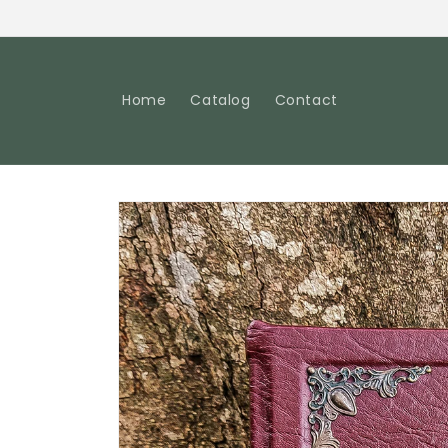
Pular
para o
conteúdo
Home
Catalog
Contact
Pular para
as
informações
do produto