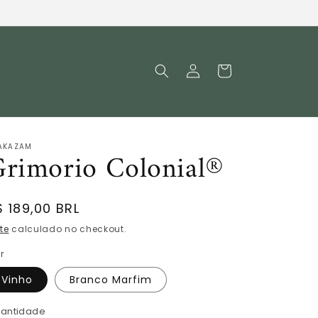
Fazer
Carrinho
login
AKAZAM
rimorio Colonial®
reço
$ 189,00 BRL
ormal
te
calculado no checkout.
r
Vinho
Branco Marfim
antidade