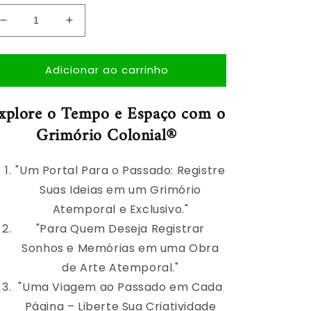
Diminuir
Aumentar
a
a
quantidade
quantidade
Adicionar ao carrinho
de
de
Grimorio
Grimorio
Colonial®
Colonial®
xplore o Tempo e Espaço com o
Grimório Colonial®
"Um Portal Para o Passado: Registre
Suas Ideias em um Grimório
Atemporal e Exclusivo."
"Para Quem Deseja Registrar
Sonhos e Memórias em uma Obra
de Arte Atemporal."
"Uma Viagem ao Passado em Cada
Página – Liberte Sua Criatividade