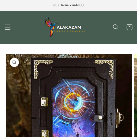
Pular
seja bem-vindo(a)
para o
conteúdo
Carrinh
Pular para
as
informações
do produto