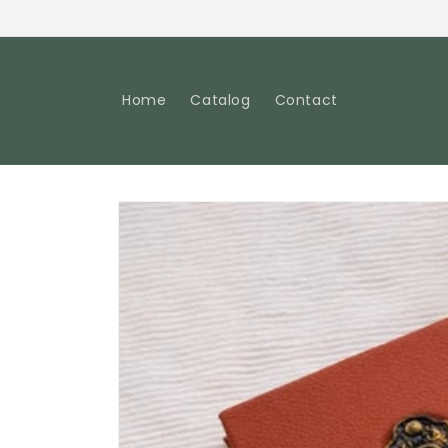
Pular
para o
conteúdo
Home
Catalog
Contact
Pular para
as
informações
do produto