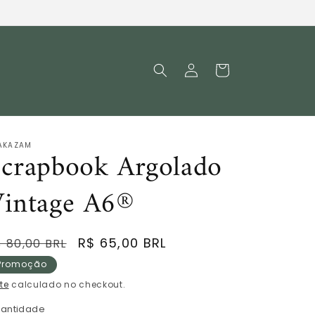
Fazer
Carrinho
login
AKAZAM
crapbook Argolado
Vintage A6®
reço
Preço
R$ 65,00 BRL
 80,00 BRL
ormal
promocional
Promoção
te
calculado no checkout.
antidade