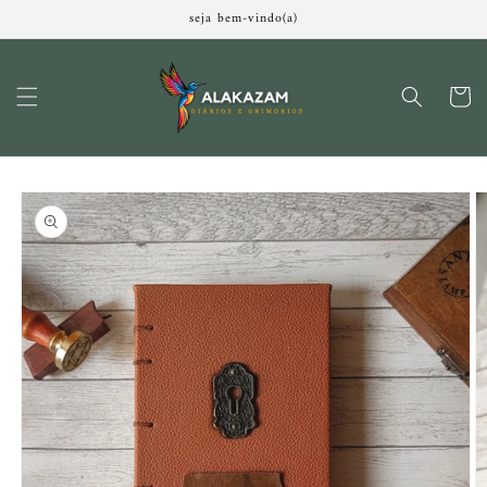
Pular
seja bem-vindo(a)
para o
conteúdo
Carrinh
Pular para
as
informações
do produto