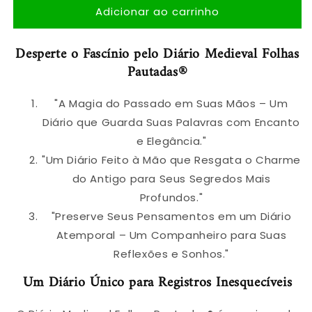
Adicionar ao carrinho
de
de
Diário
Diário
Medieval
Medieval
Desperte o Fascínio pelo Diário Medieval Folhas
Folhas
Folhas
Pautadas®
Pautadas®
Pautadas®
"A Magia do Passado em Suas Mãos – Um
Diário que Guarda Suas Palavras com Encanto
e Elegância."
"Um Diário Feito à Mão que Resgata o Charme
do Antigo para Seus Segredos Mais
Profundos."
"Preserve Seus Pensamentos em um Diário
Atemporal – Um Companheiro para Suas
Reflexões e Sonhos."
Um Diário Único para Registros Inesquecíveis