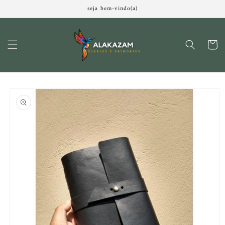
Pular
seja bem-vindo(a)
para o
conteúdo
Carrinh
Pular para
as
informações
do produto