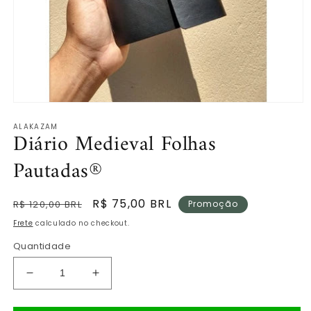
Abrir
mídia
ALAKAZAM
1
Diário Medieval Folhas
na
janela
Pautadas®
modal
Preço
Preço
R$ 75,00 BRL
R$ 120,00 BRL
Promoção
normal
promocional
Frete
calculado no checkout.
Quantidade
Diminuir
Aumentar
a
a
quantidade
quantidade