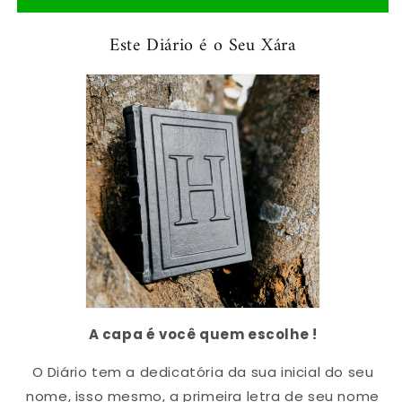
Diário
Diário
Alfabeto®
Alfabeto®
Este Diário é o Seu Xára
A capa é você quem escolhe !
O Diário tem a dedicatória da sua inicial do seu
nome, isso mesmo, a primeira letra de seu nome