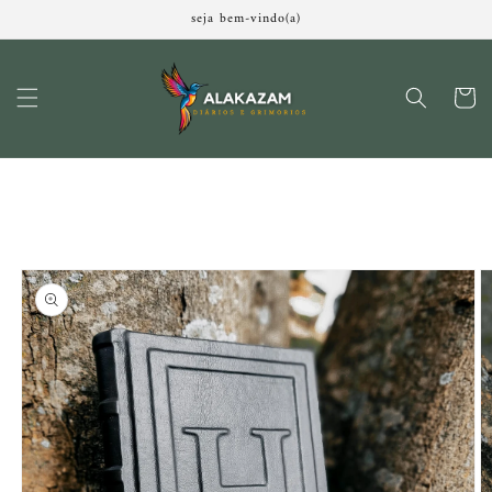
Pular
seja bem-vindo(a)
para o
conteúdo
Carrinh
Pular para
as
informações
do produto