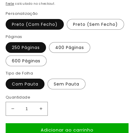
normal
promocional
Frete
calculado no checkout.
Personalização
Preto (Com Fecho)
Preto (Sem Fecho)
Páginas
250 Páginas
400 Páginas
600 Páginas
Tipo de Folha
Com Pauta
Sem Pauta
Quantidade
Diminuir
Aumentar
a
a
quantidade
quantidade
Adicionar ao carrinho
de
de